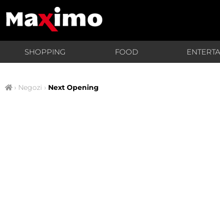
SHOPPING
FOOD
ENTERT
›
Negozi
›
Next Opening