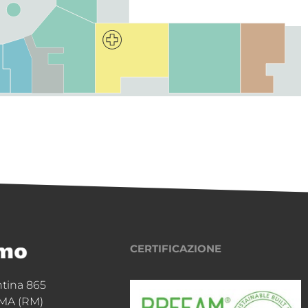
CERTIFICAZIONE
ntina 865
MA (RM)