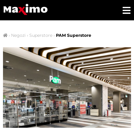
›
Negozi
›
Superstore
›
PAM Superstore