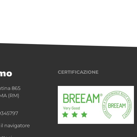
CERTIFICAZIONE
ntina 865
MA (RM)
9345797
 il navigatore