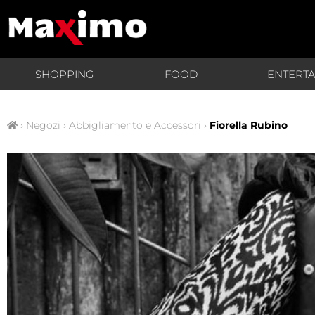
SHOPPING
FOOD
ENTERT
›
Negozi
›
Abbigliamento e Accessori
›
Fiorella Rubino