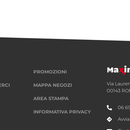
PROMOZIONI
Via Laure
ERCI
MAPPA NEGOZI
00143 RO
AREA STAMPA
06 6
INFORMATIVA PRIVACY
Avvia