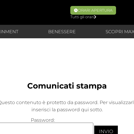
ORARI APERTURA
Tutti gli orari
AINMENT
BENESSERE
SCOPRI MA
uesto contenuto è protetto da password. Per visualizzar
inserisci la password qui sotto.
Password: