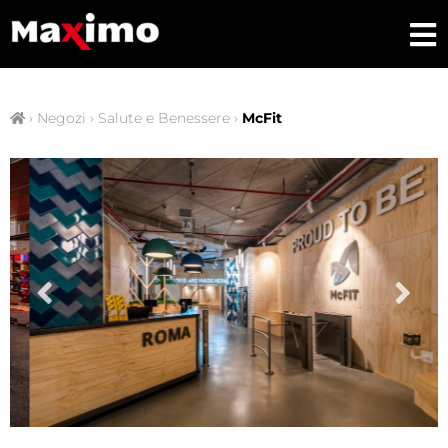
›
Negozi
›
Salute e Benessere
›
McFit