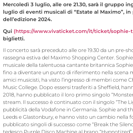
Mercoledì 3 luglio, alle ore 21.30, sarà il gruppo 
luglio di eventi musicali di “Estate al Maximo”, in 
dell’edizione 2024.
Qui
(https://www.vivaticket.com/it/ticket/sophie-
biglietti.
Il concerto sarà preceduto alle ore 19.30 da un pre-
rassegna estiva del Maximo Shopping Center. Sophie
musicale della talentuosa cantante britannica Sophie S
fino a diventare un punto di riferimento nella scena
amici musicisti, ha visto l’ingresso di membri come Ch
Music College. Dopo essersi trasferiti a Sheffield, hann
2018, hanno pubblicato il loro primo singolo “Monsters
stream. Il successo è continuato con il singolo “The Lig
pubblicità della Vodafone in Germania. Sophie and th
Leeds e Glastonbury, e hanno visto un cambio nella f
pubblicato singoli di successo come “Break the Silenc
tedesco Purple Disco Machine al brano “Hypnotized”, ch