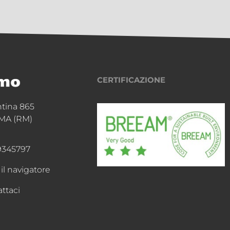
CERTIFICAZIONE
ntina 865
MA (RM)
9345797
 il navigatore
ttaci