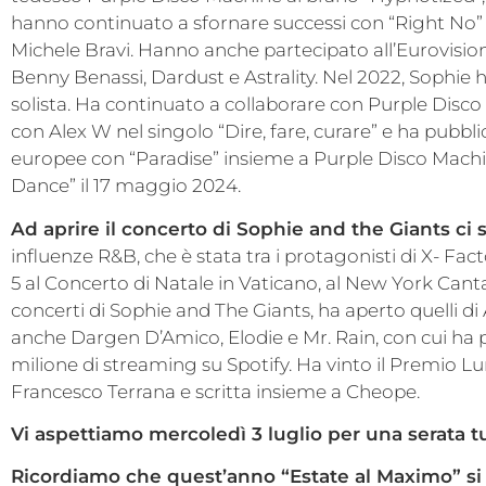
hanno continuato a sfornare successi con “Right No” 
Michele Bravi. Hanno anche partecipato all’Eurovisi
Benny Benassi, Dardust e Astrality. Nel 2022, Sophie 
solista. Ha continuato a collaborare con Purple Disco 
con Alex W nel singolo “Dire, fare, curare” e ha pubbli
europee con “Paradise” insieme a Purple Disco Machi
Dance” il 17 maggio 2024.
Ad aprire il concerto di Sophie and the Giants ci sa
influenze R&B, che è stata tra i protagonisti di X- Fac
5 al Concerto di Natale in Vaticano, al New York Canta 
concerti di Sophie and The Giants, ha aperto quelli d
anche Dargen D’Amico, Elodie e Mr. Rain, con cui ha p
milione di streaming su Spotify. Ha vinto il Premio 
Francesco Terrana e scritta insieme a Cheope.
Vi aspettiamo mercoledì 3 luglio per una serata t
Ricordiamo che quest’anno “Estate al Maximo” si m