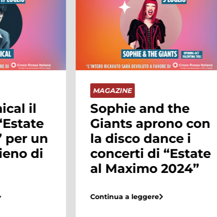
NE
MAGAZINE
e and the
È arrivata la
s aprono con
primavera e l
sco dance i
nuova collezi
rti di “Estate
P/E!
aximo 2024”
Continua a leggere
a leggere