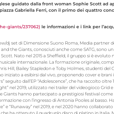
inglese guidato dalla front woman Sophie Scott ad apr
piazza Gabriella Ferri, con il primo dei quattro conc
the-giants/237062)
le informazioni e i link per l’acq
show/dj set di Dimensione Suono Roma, Media partner d
 and the Giants, conosciuti anche come SATG, sono un
cott. Nato nel 2015 a Sheffield, il gruppo si è evoluto
 musicale internazionale. La formazione originale, com
ris Hill, Bailey Stapledon e Toby Holmes, studenti del 
o iniziato a esibirsi dal vivo, proponendo cover e brani i
” seguito dall’EP “Adolescence”, che ha raccolto oltre 1
ht” nel 2019, utilizzato nei trailer del videogioco Grid e
e Giants hanno partecipato a prestigiosi festival come
ormazione con l’ingresso di Antonia Pooles al basso. 
e” e “Runaway” nel 2019, e nel 2020 hanno collaborato 
e ha ottenuto il quadruplo disco di platino in Italia. N