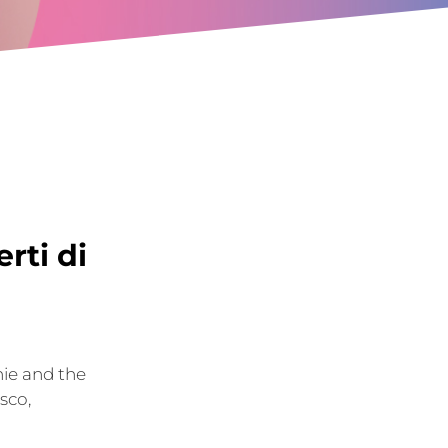
rti di
hie and the
sco,