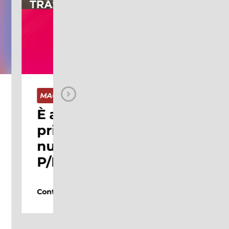
MAGAZINE
Il Coca-Cola
a
Christmas Tour
one
arriva al Maximo
Shopping Center
domenica 10
dicembre
Continua a leggere