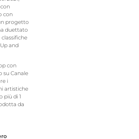
 con
o con
 un progetto
 ha duettato
 classifiche
t Up and
Pop con
to su Canale
re i
i artistiche
 più di 1
rodotta da
ero