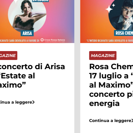
MAGAZINE
MAGAZI
Rosa Chemical il
Sophi
17 luglio a “Estate
Giant
al Maximo” per un
la di
concerto pieno di
conce
energia
al M
Continua a leggere
Continua 