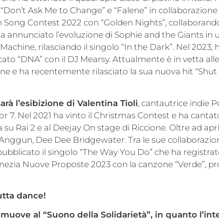
“Don’t Ask Me to Change” e “Falene” in collaborazione
on Song Contest 2022 con “Golden Nights”, collaborand
ha annunciato l’evoluzione di Sophie and the Giants in
Machine, rilasciando il singolo “In the Dark”. Nel 2023,
cato “DNA” con il DJ Mearsy. Attualmente è in vetta alle
ne e ha recentemente rilasciato la sua nuova hit “Shu
rà l’esibizione di Valentina Tioli
, cantautrice indie 
tor 7. Nel 2021 ha vinto il Christmas Contest e ha canta
su Rai 2 e al Deejay On stage di Riccione. Oltre ad apri
i Anggun, Dee Dee Bridgewater. Tra le sue collaborazion
ubblicato il singolo “The Way You Do” che ha registrato
Lunezia Nuove Proposte 2023 con la canzone “Verde”, p
utta dance!
uove al “Suono della Solidarietà”, in quanto l’int