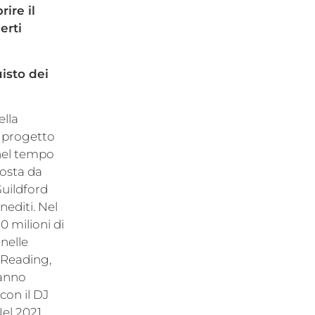
ire il
erti
uisto dei
ella
 progetto
 nel tempo
posta da
Guildford
nediti. Nel
0 milioni di
 nelle
 Reading,
Hanno
con il DJ
el 2021,