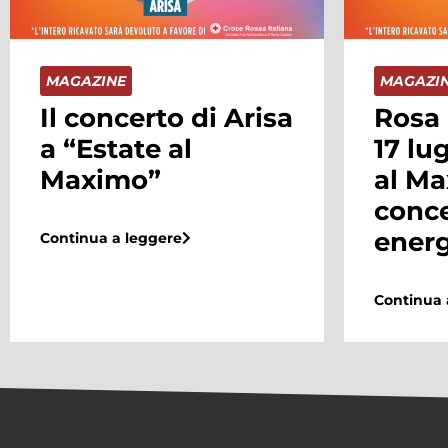
MAGAZINE
MAGAZI
Rosa Chemical il
Sophi
17 luglio a “Estate
Giant
al Maximo” per un
la di
concerto pieno di
conce
energia
al M
Continua a leggere
Continua 