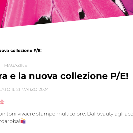
uova collezione P/E!
MAGAZINE
ra e la nuova collezione P/E!
CATO IL
21 MARZO 2024
n toni vivaci e stampe multicolore. Dal beauty agli ac
ardaroba!