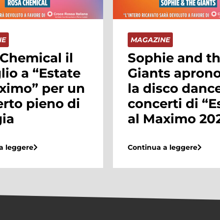
NE
MAGAZINE
e and the
È arrivata la
s aprono con
primavera e l
sco dance i
nuova collezi
rti di “Estate
P/E!
aximo 2024”
Continua a leggere
a leggere