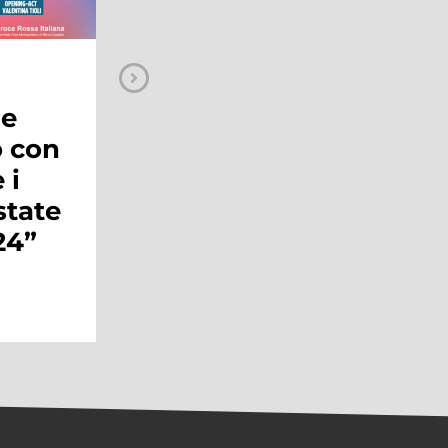
MAGAZINE
Il Coca-Cola
a
Christmas Tour
one
arriva al Maximo
Shopping Center
domenica 10
dicembre
Continua a leggere