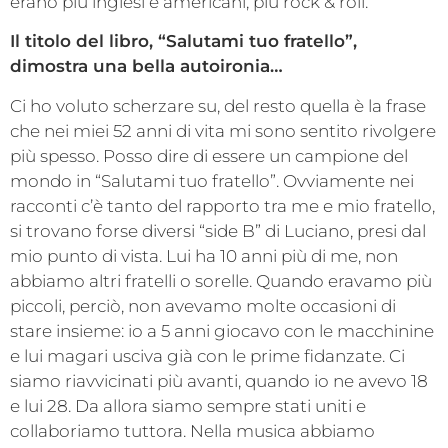
erano più inglesi e americani, più rock & roll.
Il titolo del libro, “Salutami tuo fratello”,
dimostra una bella autoironia…
Ci ho voluto scherzare su, del resto quella è la frase
che nei miei 52 anni di vita mi sono sentito rivolgere
più spesso. Posso dire di essere un campione del
mondo in “Salutami tuo fratello”. Ovviamente nei
racconti c’è tanto del rapporto tra me e mio fratello,
si trovano forse diversi “side B” di Luciano, presi dal
mio punto di vista. Lui ha 10 anni più di me, non
abbiamo altri fratelli o sorelle. Quando eravamo più
piccoli, perciò, non avevamo molte occasioni di
stare insieme: io a 5 anni giocavo con le macchinine
e lui magari usciva già con le prime fidanzate. Ci
siamo riavvicinati più avanti, quando io ne avevo 18
e lui 28. Da allora siamo sempre stati uniti e
collaboriamo tuttora. Nella musica abbiamo