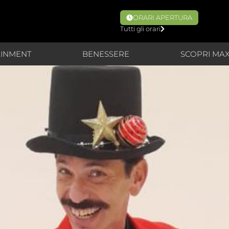
ORARI APERTURA
Tutti gli orari
AINMENT
BENESSERE
SCOPRI MA