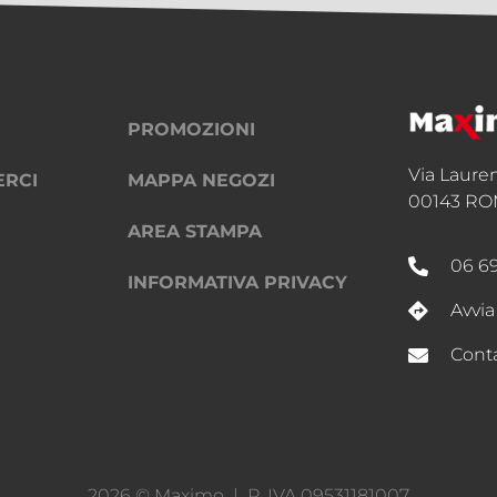
PROMOZIONI
Via Laure
ERCI
MAPPA NEGOZI
00143 RO
AREA STAMPA
06 6
INFORMATIVA PRIVACY
Avvia
Conta
2026 © Maximo | P. IVA 09531181007