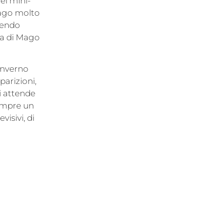
ei mini-
mago molto
tendo
ia di Mago
’inverno
parizioni,
mi attende
sempre un
visivi, di