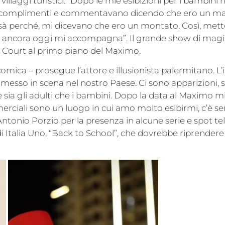
illaggi turistici. “Dopo le mie esibizioni per i bambini n
rmi i complimenti e commentavano dicendo che ero un 
hissà perché, mi dicevano che ero un montato. Così, met
he ancora oggi mi accompagna”. Il grande show di mag
Court al primo piano del Maximo.
comica – prosegue l’attore e illusionista palermitano. L
 messo in scena nel nostro Paese. Ci sono apparizioni, s
re sia gli adulti che i bambini. Dopo la data al Maximo 
commerciali sono un luogo in cui amo molto esibirmi, c’è 
Antonio Porzio per la presenza in alcune serie e spot tele
y di Italia Uno, “Back to School”, che dovrebbe riprendere