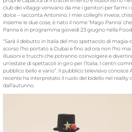
proprie capacità di intrattenimento e illusionismo nei v
club dei villaggi venivano da me i genitori per fa
dolce – racconta Antonino. I miei colleghi invece, c
insieme le due cose, è nato il nome ‘Mago Panna’ c
Panna è in programma giovedì 23 giugno nella Food 
“Sarà il debutto in Italia del mio spettacolo di magia-
scorso l’ho portato a Dubai e fino ad ora non l’ho mai
illusioni e trucchi che potranno coinvolgere e diverti
un’estate di spettacoli in giro per l’Italia. I centri 
pubblico bello e vario”. Il pubblico televisivo conosce 
recente ha interpretato il ruolo del bidello nel realit
dall’autunno.