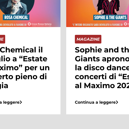
NE
MAGAZINE
e and the
È arrivata la
s aprono con
primavera e l
sco dance i
nuova collezi
rti di “Estate
P/E!
aximo 2024”
Continua a leggere
a leggere