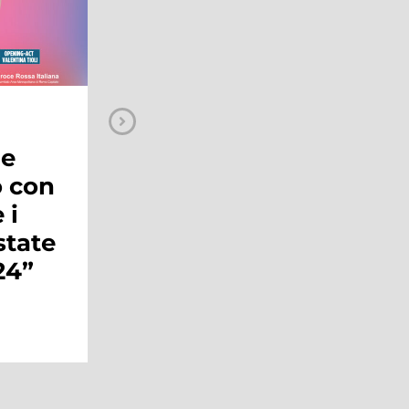
MAGAZINE
Il Coca-Cola
a
Christmas Tour
one
arriva al Maximo
Shopping Center
domenica 10
dicembre
Continua a leggere