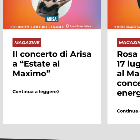
MAGAZINE
MAGAZI
Rosa Chemical il
Sophi
17 luglio a “Estate
Giant
al Maximo” per un
la di
concerto pieno di
conce
energia
al M
Continua a leggere
Continua 