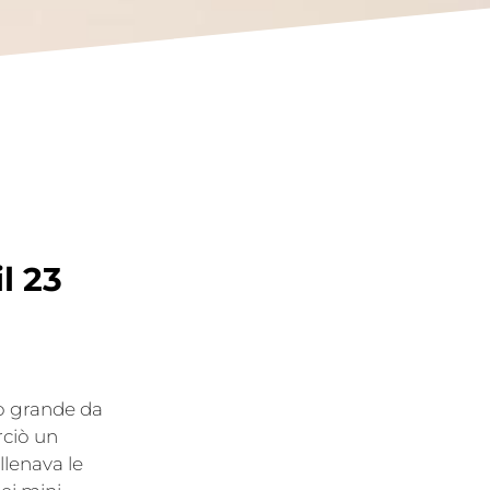
l 23
to grande da
rciò un
llenava le