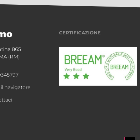
CERTIFICAZIONE
ntina 865
MA (RM)
9345797
 il navigatore
ttaci