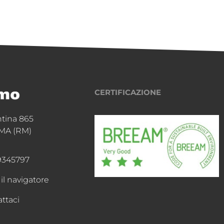
CERTIFICAZIONE
ntina 865
MA (RM)
9345797
 il navigatore
ttaci