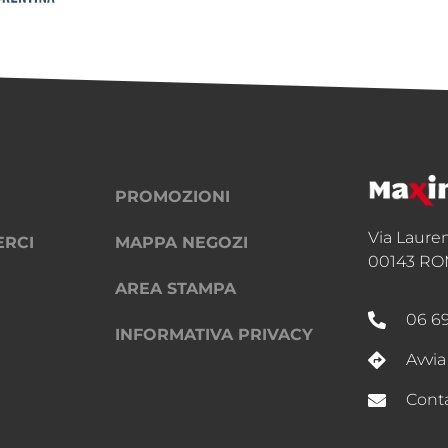
PROMOZIONI
Via Laure
ERCI
MAPPA NEGOZI
00143 RO
AREA STAMPA
06 6
INFORMATIVA PRIVACY
Avvia
Conta