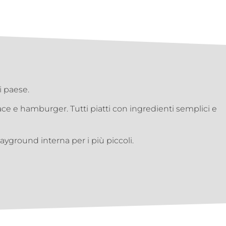
i paese.
race e hamburger. Tutti piatti con ingredienti semplici e
layground interna per i più piccoli.