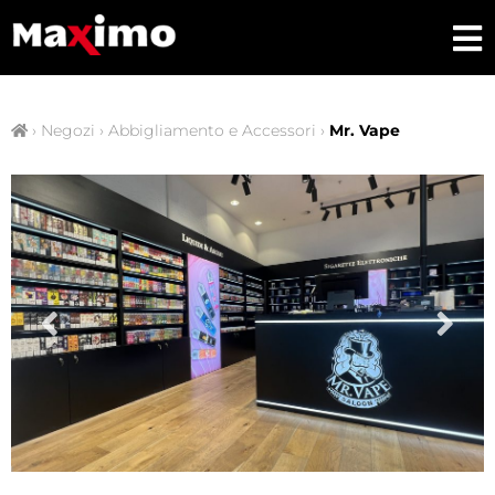
›
Negozi
›
Abbigliamento e Accessori
›
Mr. Vape