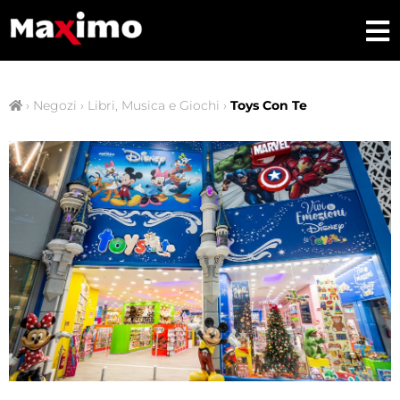
›
Negozi
›
Libri, Musica e Giochi
›
Toys Con Te