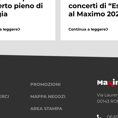
rti di “Estate
P/E!
aximo 2024”
Continua a leggere
a leggere
PROMOZIONI
Via Laure
ERCI
MAPPA NEGOZI
00143 RO
AREA STAMPA
06 6