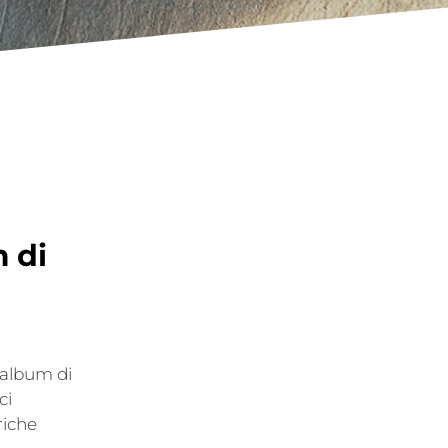
m di
 album di
ci
riche