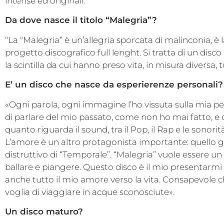
intense ed originali.
Da dove nasce il titolo “Malegria”?
“La “Malegria” è un’allegria sporcata di malinconia, è l
progetto discografico full lenght. Si tratta di un dis
la scintilla da cui hanno preso vita, in misura diversa, 
E’ un disco che nasce da esperierenze personali?
«Ogni parola, ogni immagine l’ho vissuta sulla mia p
di parlare del mio passato, come non ho mai fatto, e d
quanto riguarda il sound, tra il Pop, il Rap e le sonorit
L’amore è un altro protagonista importante: quello gio
distruttivo di “Temporale”. “Malegria” vuole essere un
ballare e piangere. Questo disco è il mio presentarmi 
anche tutto il mio amore verso la vita. Consapevole 
voglia di viaggiare in acque sconosciute».
Un disco maturo?