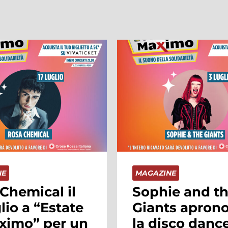
NE
MAGAZINE
e and the
È arrivata la
s aprono con
primavera e l
sco dance i
nuova collezi