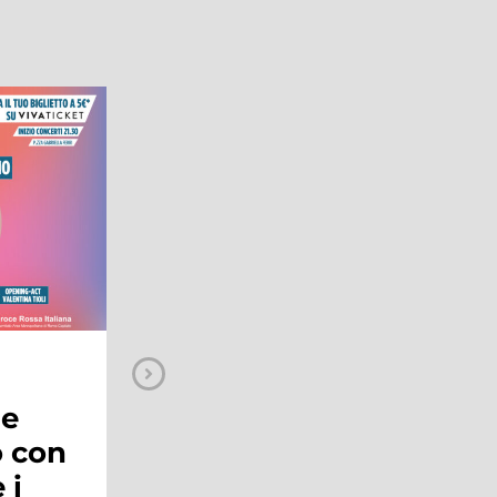
MAGAZINE
Il Coca-Cola
a
Christmas Tour
one
arriva al Maximo