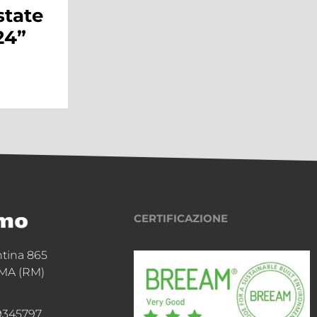
Shopping Center
domenica 10
dicembre
Continua a leggere
CERTIFICAZIONE
ntina 865
MA (RM)
9345797