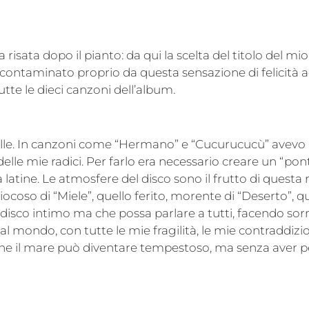
a risata dopo il pianto: da qui la scelta del titolo del m
co contaminato proprio da questa sensazione di felicità 
tutte le dieci canzoni dell’album.
elle. In canzoni come “Hermano” e “Cucurucucù” avevo 
elle mie radici. Per farlo era necessario creare un “pont
à latine. Le atmosfere del disco sono il frutto di questa r
coso di “Miele”, quello ferito, morente di “Deserto”, q
 disco intimo ma che possa parlare a tutti, facendo sorr
al mondo, con tutte le mie fragilità, le mie contraddiz
che il mare può diventare tempestoso, ma senza aver p