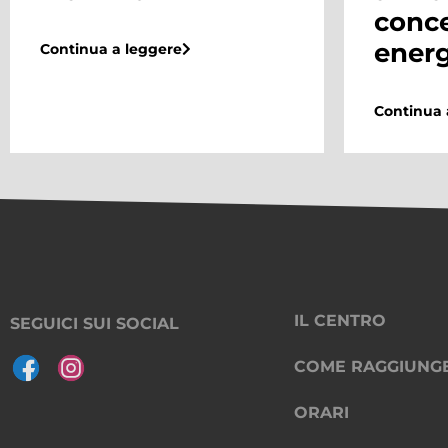
concerto pieno di
conce
energia
al M
Continua a leggere
Continua 
IL CENTRO
SEGUICI SUI SOCIAL
COME RAGGIUNG
ORARI