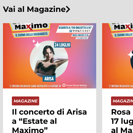
Vai al Magazine
MAGAZINE
MAGAZI
Rosa Chemical il
Sophi
17 luglio a “Estate
Giant
al Maximo” per un
la di