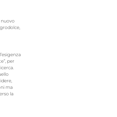
io nuovo
agrodolce,
l’esigenza
e”, per
icerca.
uello
idere,
ioni ma
erso la