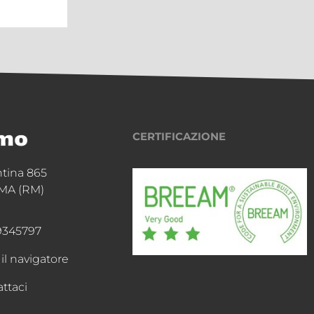
CERTIFICAZIONE
ntina 865
MA (RM)
9345797
 il navigatore
ttaci