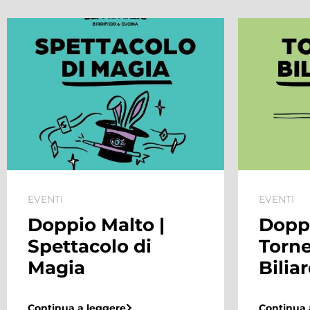
EVENTI
EVENTI
Doppio Malto |
Saldi
Torneo di
Biliardino
Continua 
Continua a leggere