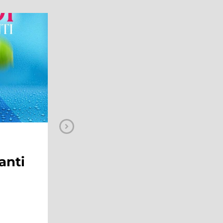
NEWS
ge:
Sal Da Vinci al
Maximo!
 al
ping
Continua a leggere