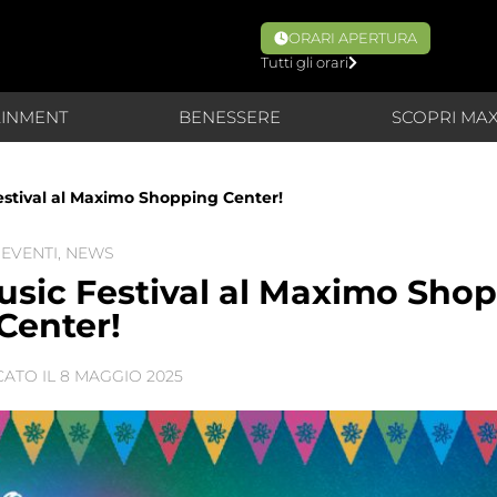
ORARI APERTURA
Tutti gli orari
AINMENT
BENESSERE
SCOPRI MA
Festival al Maximo Shopping Center!
EVENTI
,
NEWS
Music Festival al Maximo Sho
Center!
CATO IL
8 MAGGIO 2025