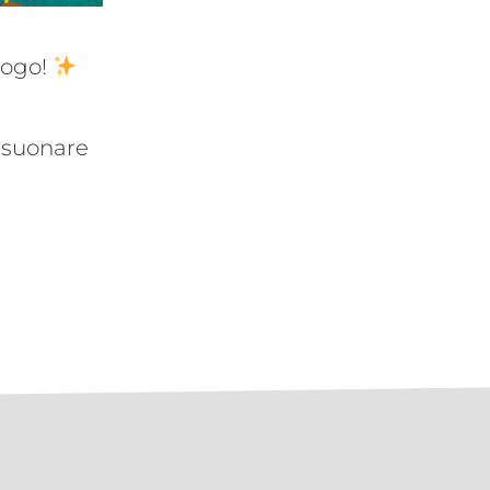
uogo!
risuonare