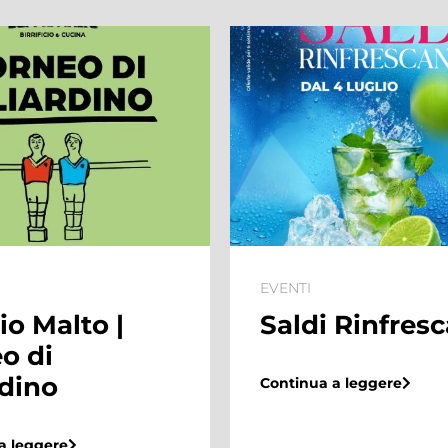
EVENTI
 Rinfrescanti
Summer Villa
l’estate dei
bambini arriva
a leggere
Maximo Shop