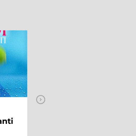
NEWS
ge:
Sal Da Vinci al
Maximo!