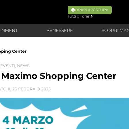
ORARI APERTURA
Tutti gli orari
AINMENT
BENESSERE
SCOPRI MA
pping Center
EVENTI
,
NEWS
l Maximo Shopping Center
TO IL
25 FEBBRAIO 2025