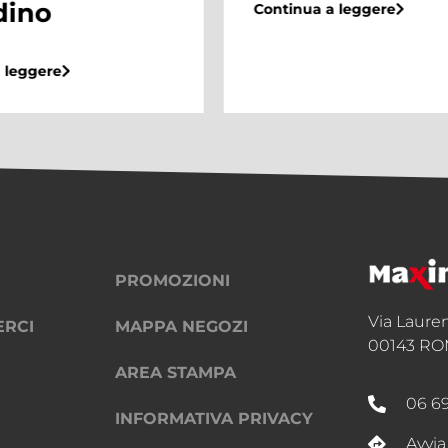
bambini arriva
a leggere
Maximo Shop
Center
Continua a leggere
PROMOZIONI
Via Laure
ERCI
MAPPA NEGOZI
00143 RO
AREA STAMPA
06 6
INFORMATIVA PRIVACY
Avvia