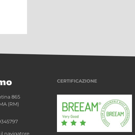
 al
ping
Continua a leggere
CERTIFICAZIONE
ntina 865
MA (RM)
9345797
 il navigatore