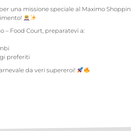
 per una missione speciale al Maximo Shoppin
rtimento!
iano – Food Court, preparatevi a:
imbi
i preferiti
Carnevale da veri supereroi!