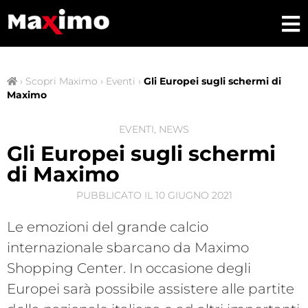
›
Scopri Maximo
›
Eventi
›
Gli Europei sugli schermi di
Maximo
EVENTI
,
NEWS
Gli Europei sugli schermi
di Maximo
PUBBLICATO IL
10 GIUGNO 2021
Le emozioni del grande calcio
internazionale sbarcano da Maximo
Shopping Center. In occasione degli
Europei sarà possibile assistere alle partite