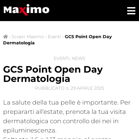
›
Scopri Maximo
›
Eventi
›
GCS Point Open Day
Dermatologia
EVENTI
,
NEWS
GCS Point Open Day
Dermatologia
PUBBLICATO IL
29 APRILE 2025
La salute della tua pelle è importante. Per
prepararti all’estate, prenota la tua visita
dermatologica con controllo dei nei in
epiluminescenza.