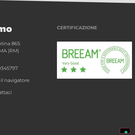
CERTIFICAZIONE
ntina 865
MA (RM)
9345797
 il navigatore
ttaci