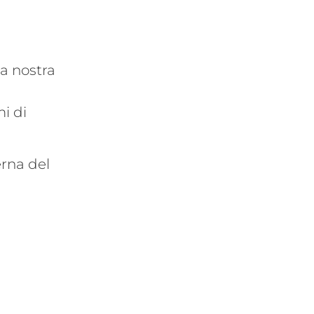
La nostra
i di
erna del