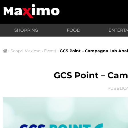
SHOPPING
FOOD
ENTERT
›
Scopri Maximo
›
Eventi
›
GCS Point – Campagna Lab Anali
GCS Point – Cam
PUBBLICA