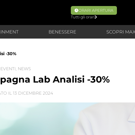
ORARI APERTURA
Tutti gli orari
AINMENT
BENESSERE
SCOPRI MA
si -30%
EVENTI
,
NEWS
pagna Lab Analisi -30%
TO IL
13 DICEMBRE 2024