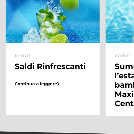
EVENTI
 Rinfrescanti
Summer Villa
l’estate dei
bambini arriva
a leggere
Maximo Shop
Center
Continua a leggere