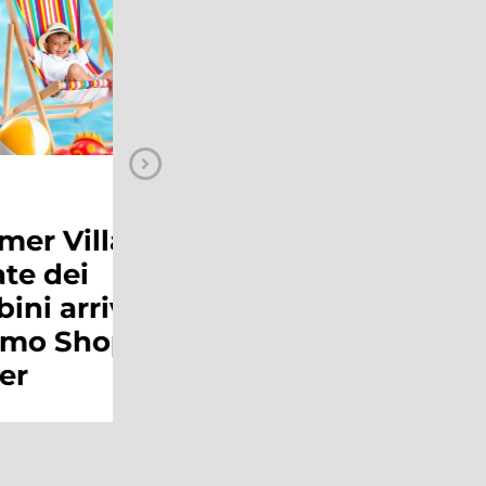
NEWS
ge:
Sal Da Vinci al
Maximo!
 al
ping
Continua a leggere