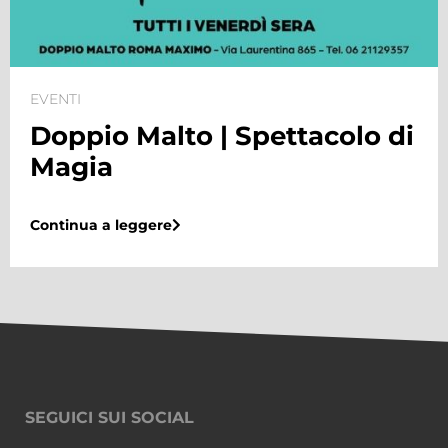
VENTI
E
Doppio Malto | Spettacolo di
Magia
ontinua a leggere
C
SEGUICI SUI SOCIAL