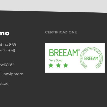
CERTIFICAZIONE
ntina 865
MA (RM)
9345797
 il navigatore
ttaci