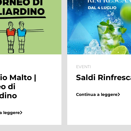
EVENTI
 Rinfrescanti
Summer Villa
l’estate dei
bambini arriva
a leggere
Maximo Shop
Center
Continua a leggere