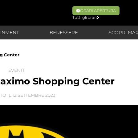
ORARI APERTURA
Tutti gli orari
AINMENT
BENESSERE
SCOPRI MA
g Center
EVENTI
aximo Shopping Center
TO IL
12 SETTEMBRE 2023