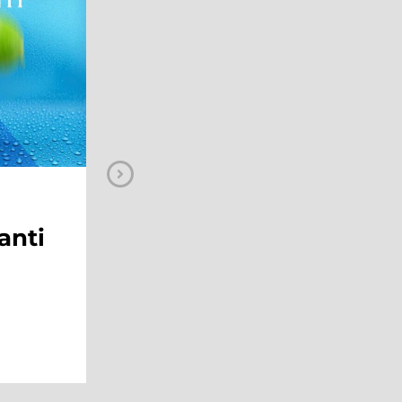
NEWS
ge:
Sal Da Vinci al
Maximo!
 al
ping
Continua a leggere