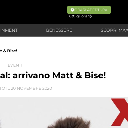
ORARI APERTURA
Tutti gli orari
AINMENT
BENESSERE
SCOPRI MA
t & Bise!
EVENTI
l: arrivano Matt & Bise!
TO IL
20 NOVEMBRE 2020