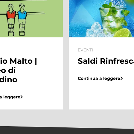
EVENTI
o Malto |
Saldi Rinfresc
o di
rdino
Continua a leggere
a leggere