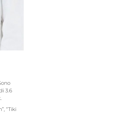
 Sono
di 3.6
.
, “Tiki