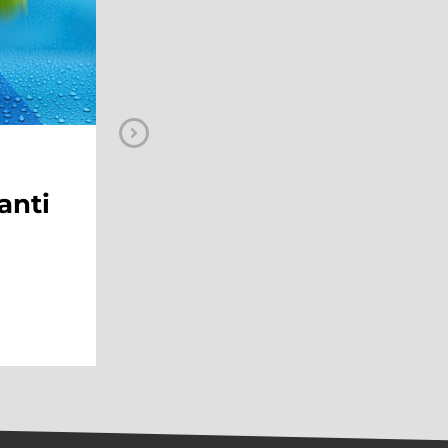
EVENTI
anti
Summer Village:
l’estate dei
bambini arriva al
Maximo Shopping
Center
Continua a leggere