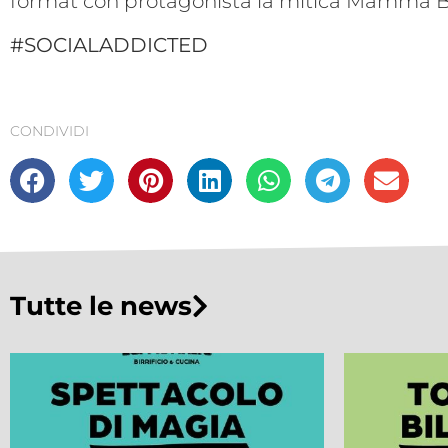
format con protagonista la mitica Mamma B
#SOCIALADDICTED
CONDIVIDI
Tutte le news