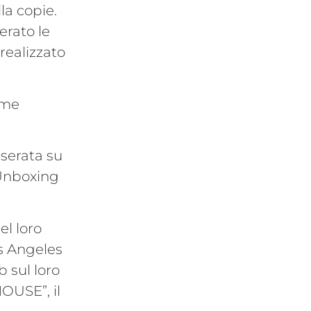
la copie.
erato le
realizzato
ome
 serata su
“Unboxing
el loro
os Angeles
b sul loro
OUSE”, il