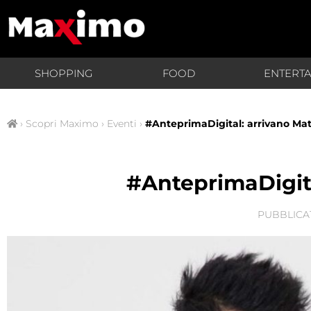
SHOPPING
FOOD
ENTERT
›
Scopri Maximo
›
Eventi
›
#AnteprimaDigital: arrivano Mat
#AnteprimaDigita
PUBBLICA