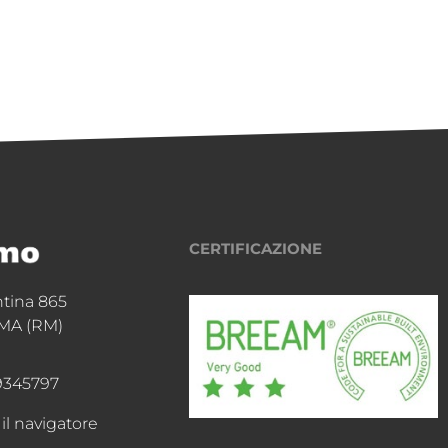
CERTIFICAZIONE
ntina 865
MA (RM)
9345797
 il navigatore