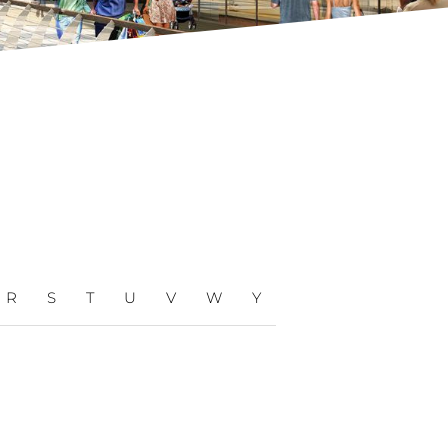
R
S
T
U
V
W
Y