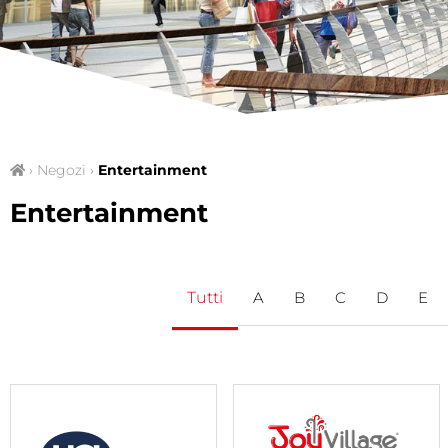
›
Negozi
›
Entertainment
Entertainment
A
B
C
D
E