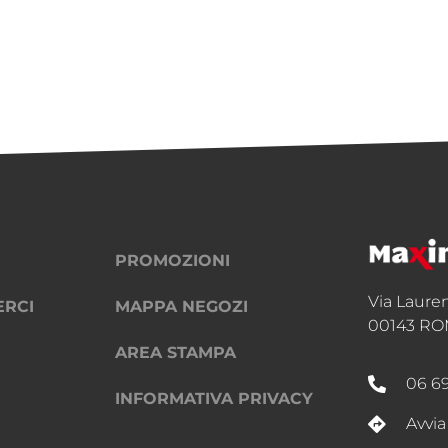
PROMOZIONI
Via Laure
ERCI
MAPPA NEGOZI
00143 RO
AREA STAMPA
06 6
INFORMATIVA PRIVACY
Avvia