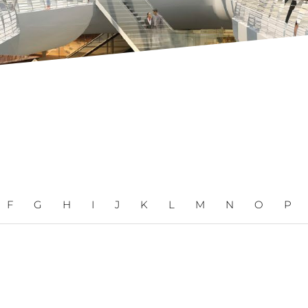
F
G
H
I
J
K
L
M
N
O
P