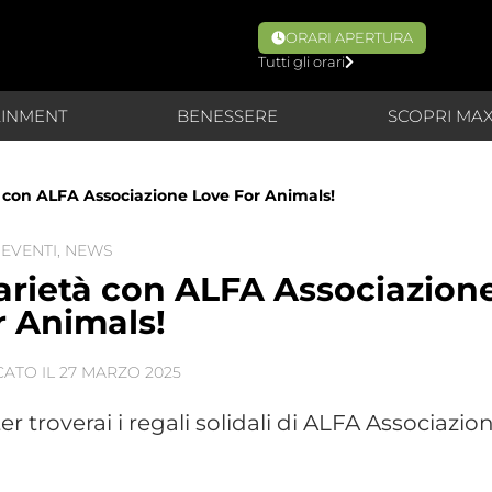
ORARI APERTURA
Tutti gli orari
AINMENT
BENESSERE
SCOPRI MA
à con ALFA Associazione Love For Animals!
EVENTI
,
NEWS
darietà con ALFA Associazion
r Animals!
CATO IL
27 MARZO 2025
roverai i regali solidali di ALFA Associazio