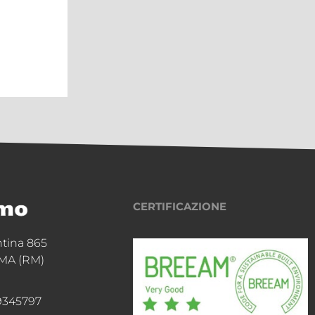
estate dei
Maximo!
ambini arriva al
aximo Shopping
Continua a legger
enter
tinua a leggere
CERTIFICAZIONE
ntina 865
MA (RM)
9345797