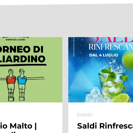
EVENTI
EV
Saldi Rinfrescanti
S