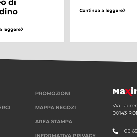
l’
b
Continua a leggere
M
C
Con
PROMOZIONI
Via Laure
ERCI
MAPPA NEGOZI
00143 RO
AREA STAMPA
06 6
INFORMATIVA PRIVACY