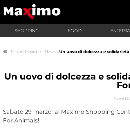
SHOPPING
FOOD
ENTERT
›
Scopri Maximo
›
News
›
Un uovo di dolcezza e solidariet
Un uovo di dolcezza e soli
Fo
PUBBLI
Sabato 29 marzo al Maximo Shopping Center t
For Animals!