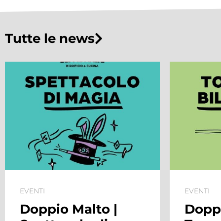
Tutte le news
EVENTI
lto |
Doppio Malto |