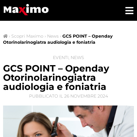
›
Scopri Maximo
›
News
›
GCS POINT – Openday
Otorinolarinogiatra audiologia e foniatria
EVENTI
,
NEWS
GCS POINT – Openday
Otorinolarinogiatra
audiologia e foniatria
PUBBLICATO IL
26 NOVEMBRE 2024