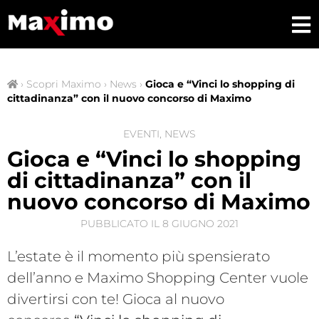
›
Scopri Maximo
›
News
›
Gioca e “Vinci lo shopping di
cittadinanza” con il nuovo concorso di Maximo
EVENTI
,
NEWS
Gioca e “Vinci lo shopping
di cittadinanza” con il
nuovo concorso di Maximo
PUBBLICATO IL
8 GIUGNO 2021
L’estate è il momento più spensierato
dell’anno e Maximo Shopping Center vuole
divertirsi con te! Gioca al nuovo