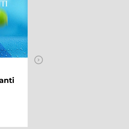
NEWS
ge:
Sal Da Vinci al
Maximo!
 al
ping
Continua a leggere