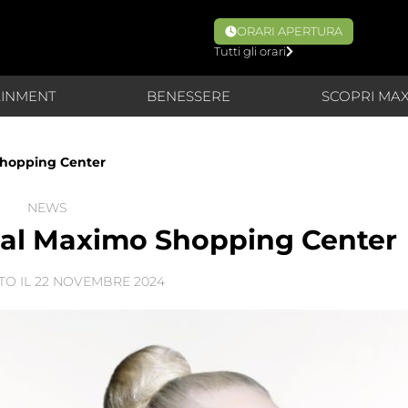
ORARI APERTURA
Tutti gli orari
AINMENT
BENESSERE
SCOPRI MA
 Shopping Center
NEWS
ay al Maximo Shopping Center
TO IL
22 NOVEMBRE 2024