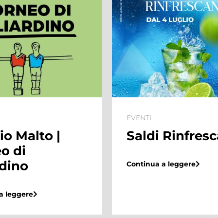
EVENTI
 Rinfrescanti
Summer Villa
l’estate dei
bambini arriva
a leggere
Maximo Shop
Center