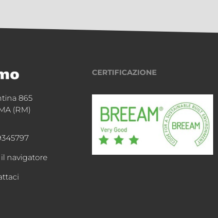
CERTIFICAZIONE
ntina 865
MA (RM)
9345797
 il navigatore
ttaci